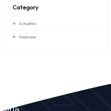
Category
Actualités
Webinaire
bout Us