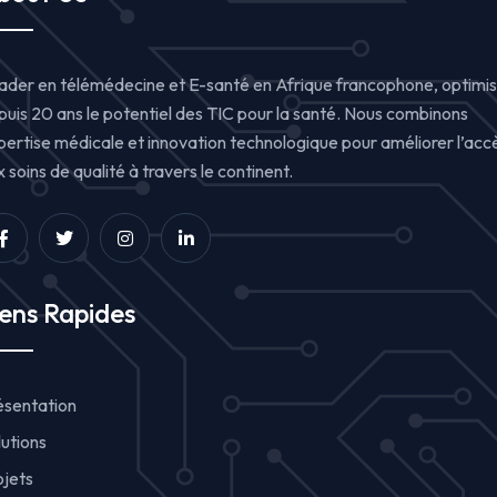
ader en télémédecine et E-santé en Afrique francophone, optimi
puis 20 ans le potentiel des TIC pour la santé. Nous combinons
pertise médicale et innovation technologique pour améliorer l’acc
 soins de qualité à travers le continent.
iens Rapides
ésentation
lutions
ojets