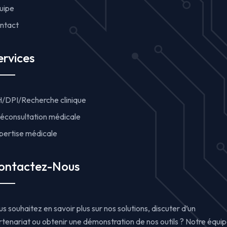
uipe
ntact
ervices
H/DPI/Recherche clinique
léconsultation médicale
pertise médicale
ontactez-Nous
s souhaitez en savoir plus sur nos solutions, discuter d’un
rtenariat ou obtenir une démonstration de nos outils ? Notre équi