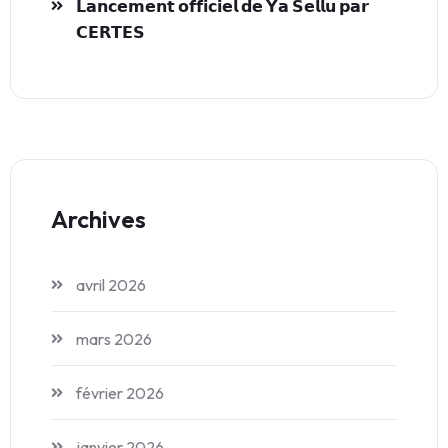
𝗟𝗮𝗻𝗰𝗲𝗺𝗲𝗻𝘁 𝗼𝗳𝗳𝗶𝗰𝗶𝗲𝗹 𝗱𝗲 𝗬𝗮 𝗦𝗲𝗹𝗹𝘂 𝗽𝗮𝗿
𝗖𝗘𝗥𝗧𝗘𝗦
Archives
avril 2026
mars 2026
février 2026
janvier 2026